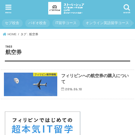
menu
search
セブ校舎
バギオ校舎
IT留学コース
オンライン英語留学コース
HOME
タグ : 航空券
航空券
フィリピン留学情報
フィリピンへの航空券の購入につい
て
2016.06.10