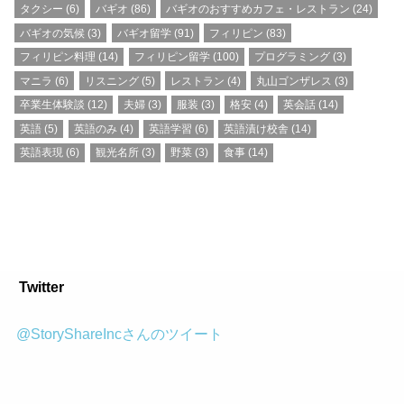
タクシー
(6)
バギオ
(86)
バギオのおすすめカフェ・レストラン
(24)
バギオの気候
(3)
バギオ留学
(91)
フィリピン
(83)
フィリピン料理
(14)
フィリピン留学
(100)
プログラミング
(3)
マニラ
(6)
リスニング
(5)
レストラン
(4)
丸山ゴンザレス
(3)
卒業生体験談
(12)
夫婦
(3)
服装
(3)
格安
(4)
英会話
(14)
英語
(5)
英語のみ
(4)
英語学習
(6)
英語漬け校舎
(14)
英語表現
(6)
観光名所
(3)
野菜
(3)
食事
(14)
Twitter
@StoryShareIncさんのツイート