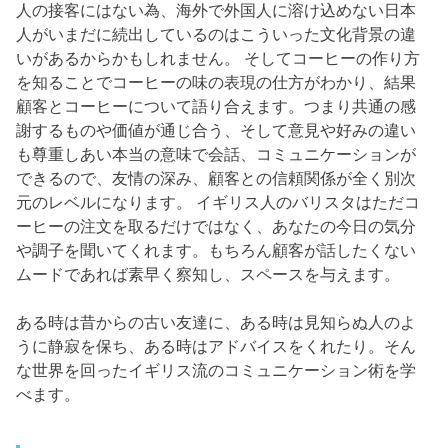
人の接客にはない為、海外で外国人に溶け込めない日本
人がいまだに続出しているのはこういった文化背景の違
いがあるからかもしれません。 そしてコーヒーの作り方
を知ることでコーヒーの味の表現の仕方がわかり、結果
顧客とコーヒーについて語り合えます。つまり共通の感
謝するものや価値が通じ合う、そして意見や好みの違い
も尊重しあい本当の意味で会話、コミュニケーションが
できるので、友情の深み、顧客との信頼関係が全く別次
元のレベルになります。 イギリス人のバリスタはただコ
ーヒーの注文を取るだけではなく、あなたの今日の気分
や調子を聞いてくれます。もちろん顧客が話したくない
ムードであれば素早く察知し、スペースを与えます。
ある時は昔からの古い友達に、ある時は見知らぬ人のよ
うに静寂を保ち、ある時はアドバイスをくれたり。そん
な世界を回ったイギリス流のコミュニケーション術を学
べます。