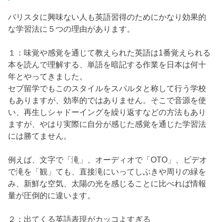
バリスタに興味ない人も英語習得のためにかなり効果的
な学習法に５つの理由があります。
１：味覚や感覚を通じて教えられた英語は1番覚えられる
本を読んで理解する、単語を暗記する作業を日本は何十
年とやってきました。
セブ留学でもこのスタイルをスパルタと称して行う学校
もありますが、効率的ではありません。そこで音源を使
い、再生しシャドーイングを繰り返すなどの方法もあり
ますが、やはり実際に自分が感じた感覚を通じた学習法
には勝てません。
例えば、文字で「滝」、オーディオで「OTO」、ビデオ
で滝を「観」ても、直接滝にいってしぶきや周りの緑を
み、新鮮な空気、太陽の光を感じることに比べれば情報
量が圧倒的に違います。
２：出てくる英語表現がカッコよすぎる