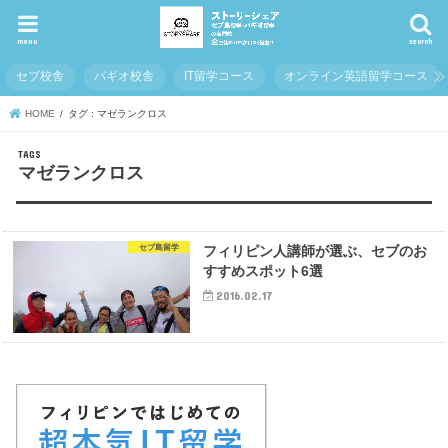
menu
search
セブ校舎
バギオ校舎
IT留学コース
オンライン英語留学コース
HOME
タグ : マゼランクロス
マゼランクロス
セブ島留学
フィリピン人講師が選ぶ、セブのお
すすめスポット6選
2016.02.17