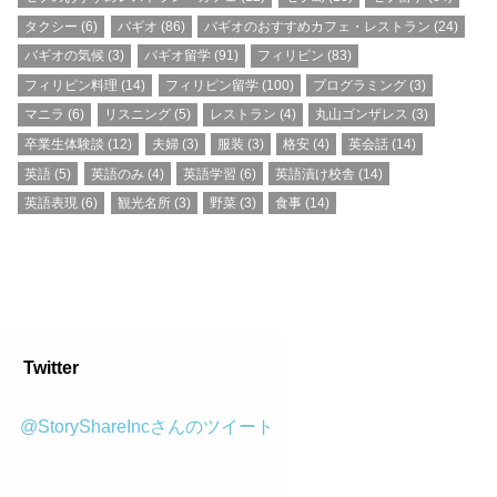
タクシー
(6)
バギオ
(86)
バギオのおすすめカフェ・レストラン
(24)
バギオの気候
(3)
バギオ留学
(91)
フィリピン
(83)
フィリピン料理
(14)
フィリピン留学
(100)
プログラミング
(3)
マニラ
(6)
リスニング
(5)
レストラン
(4)
丸山ゴンザレス
(3)
卒業生体験談
(12)
夫婦
(3)
服装
(3)
格安
(4)
英会話
(14)
英語
(5)
英語のみ
(4)
英語学習
(6)
英語漬け校舎
(14)
英語表現
(6)
観光名所
(3)
野菜
(3)
食事
(14)
Twitter
@StoryShareIncさんのツイート