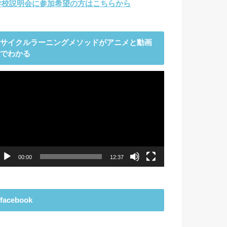
学校説明会に参加希望の方はこちらから
サイクルラーニングメソッドがアニメと動画
でわかる
動
画
プ
レ
ー
ヤ
ー
00:00
12:37
facebook