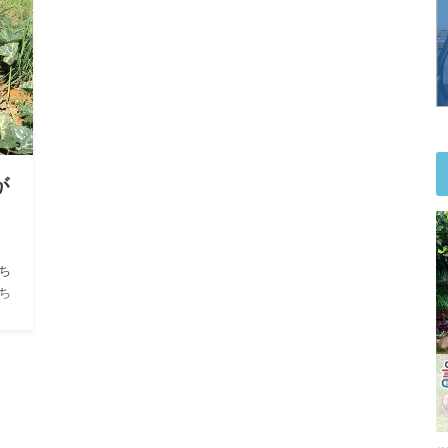
が
ち
ち