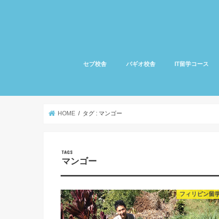
セブ校舎
バギオ校舎
IT留学コース
HOME
タグ : マンゴー
マンゴー
フィリピン留