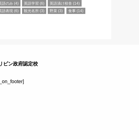
英語のみ
(4)
英語学習
(6)
英語漬け校舎
(14)
英語表現
(6)
観光名所
(3)
野菜
(3)
食事
(14)
リピン政府認定校
u_on_footer]