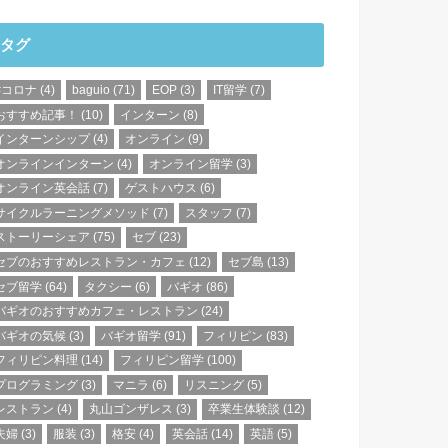
タグ
#コロナ
(4)
baguio
(71)
EOP
(3)
IT留学
(7)
おすすめ記事！
(10)
インターン
(8)
インターンシップ
(4)
オンライン
(9)
オンラインインターン
(4)
オンライン留学
(3)
オンライン英会話
(7)
ゲストハウス
(6)
サイクルラーニングメソッド
(7)
スタッフ
(7)
ストーリーシェア
(75)
セブ
(23)
セブのおすすめレストラン・カフェ
(12)
セブ島
(13)
セブ留学
(64)
タクシー
(6)
バギオ
(86)
バギオのおすすめカフェ・レストラン
(24)
バギオの気候
(3)
バギオ留学
(91)
フィリピン
(83)
フィリピン料理
(14)
フィリピン留学
(100)
プログラミング
(3)
マニラ
(6)
リスニング
(5)
レストラン
(4)
丸山ゴンザレス
(3)
卒業生体験談
(12)
夫婦
(3)
服装
(3)
格安
(4)
英会話
(14)
英語
(5)