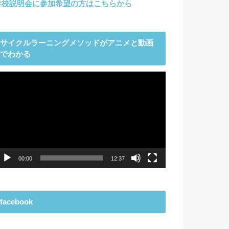
学校説明会に参加希望の方はこちらから
サイクルラーニングメソッドがアニメと動画
でわかる
動
画
プ
レ
ー
ヤ
ー
00:00
12:37
facebook