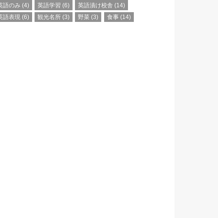
英語のみ
(4)
英語学習
(6)
英語漬け校舎
(14)
英語表現
(6)
観光名所
(3)
野菜
(3)
食事
(14)