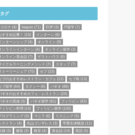
タグ
#コロナ
(4)
baguio
(71)
EOP
(3)
IT留学
(7)
おすすめ記事！
(10)
インターン
(8)
インターンシップ
(4)
オンライン
(9)
オンラインインターン
(4)
オンライン留学
(3)
オンライン英会話
(7)
ゲストハウス
(6)
サイクルラーニングメソッド
(7)
スタッフ
(7)
ストーリーシェア
(75)
セブ
(23)
セブのおすすめレストラン・カフェ
(12)
セブ島
(13)
セブ留学
(64)
タクシー
(6)
バギオ
(86)
バギオのおすすめカフェ・レストラン
(24)
バギオの気候
(3)
バギオ留学
(91)
フィリピン
(83)
フィリピン料理
(14)
フィリピン留学
(100)
プログラミング
(3)
マニラ
(6)
リスニング
(5)
レストラン
(4)
丸山ゴンザレス
(3)
卒業生体験談
(12)
夫婦
(3)
服装
(3)
格安
(4)
英会話
(14)
英語
(5)