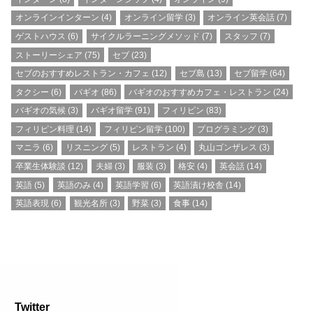
オンラインインターン
(4)
オンライン留学
(3)
オンライン英会話
(7)
ゲストハウス
(6)
サイクルラーニングメソッド
(7)
スタッフ
(7)
ストーリーシェア
(75)
セブ
(23)
セブのおすすめレストラン・カフェ
(12)
セブ島
(13)
セブ留学
(64)
タクシー
(6)
バギオ
(86)
バギオのおすすめカフェ・レストラン
(24)
バギオの気候
(3)
バギオ留学
(91)
フィリピン
(83)
フィリピン料理
(14)
フィリピン留学
(100)
プログラミング
(3)
マニラ
(6)
リスニング
(5)
レストラン
(4)
丸山ゴンザレス
(3)
卒業生体験談
(12)
夫婦
(3)
服装
(3)
格安
(4)
英会話
(14)
英語
(5)
英語のみ
(4)
英語学習
(6)
英語漬け校舎
(14)
英語表現
(6)
観光名所
(3)
野菜
(3)
食事
(14)
Twitter