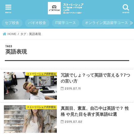
menu
search
セブ校舎
バギオ校舎
IT留学コース
オンライン英語留学コース
HOME
タグ : 英語表現
英語表現
ストーリーシェア式学習法
冗談でしょ？って英語で言える？7つ
の言い方
2019.07.11
ストーリーシェア式学習法
真面目、素直、自己中は英語で？ 性
格 や見た目を表す英単語62選
2019.07.02