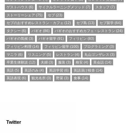
ゲストハウス
(6)
サイクルラーニングメソッド
(7)
スタッフ
(7)
ストーリーシェア
(75)
セブ
(23)
セブのおすすめレストラン・カフェ
(12)
セブ島
(13)
セブ留学
(64)
タクシー
(6)
バギオ
(86)
バギオのおすすめカフェ・レストラン
(24)
バギオの気候
(3)
バギオ留学
(91)
フィリピン
(83)
フィリピン料理
(14)
フィリピン留学
(100)
プログラミング
(3)
マニラ
(6)
リスニング
(5)
レストラン
(4)
丸山ゴンザレス
(3)
卒業生体験談
(12)
夫婦
(3)
服装
(3)
格安
(4)
英会話
(14)
英語
(5)
英語のみ
(4)
英語学習
(6)
英語漬け校舎
(14)
英語表現
(6)
観光名所
(3)
野菜
(3)
食事
(14)
Twitter