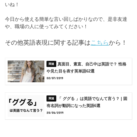
いね！
今日から使える簡単な言い回しばかりなので、是非友達
や、職場の人に使ってみてください！
その他英語表現に関する記事は
こちら
から！
真面目、素直、自己中は英語で？ 性格
や見た目を表す英単語62選
02/07/2019
「 ググる 」は英語でなんて言う？ | 固
有名詞が動詞になった英語6選
28/06/2019