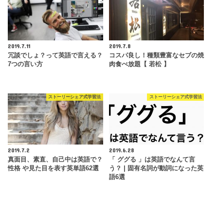
2019.7.11
2019.7.8
冗談でしょ？って英語で言える？
コスパ良し！種類豊富なセブの焼
7つの言い方
肉食べ放題【 若松 】
ストーリーシェア式学習法
ストーリーシェア式学習法
2019.7.2
2019.6.28
真面目、素直、自己中は英語で？
「 ググる 」は英語でなんて言
性格 や見た目を表す英単語62選
う？ | 固有名詞が動詞になった英
語6選